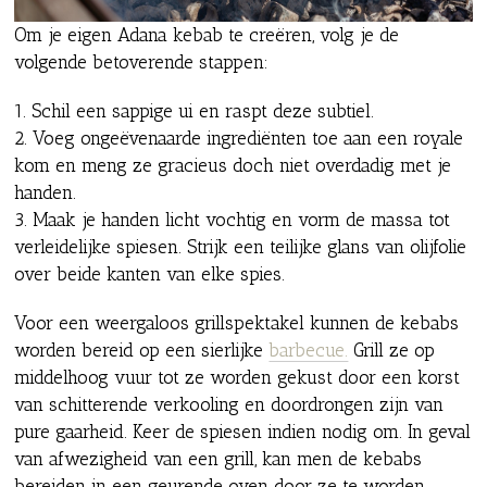
Om je eigen Adana kebab te creëren, volg je de
volgende betoverende stappen:
1. Schil een sappige ui en raspt deze subtiel.
2. Voeg ongeëvenaarde ingrediënten toe aan een royale
kom en meng ze gracieus doch niet overdadig met je
handen.
3. Maak je handen licht vochtig en vorm de massa tot
verleidelijke spiesen. Strijk een teilijke glans van olijfolie
over beide kanten van elke spies.
Voor een weergaloos grillspektakel kunnen de kebabs
worden bereid op een sierlijke
barbecue.
Grill ze op
middelhoog vuur tot ze worden gekust door een korst
van schitterende verkooling en doordrongen zijn van
pure gaarheid. Keer de spiesen indien nodig om. In geval
van afwezigheid van een grill, kan men de kebabs
bereiden in een geurende oven door ze te worden